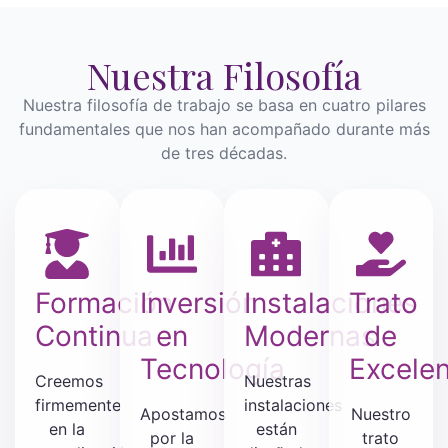
Nuestra Filosofía
Nuestra filosofía de trabajo se basa en cuatro pilares
fundamentales que nos han acompañado durante más
de tres décadas.
Formación
Inversión
Instalaciones
Trato
Continua
en
Modernas
de
Tecnología
Excelen
Creemos
Nuestras
firmemente
instalaciones
Apostamos
Nuestro
en la
están
por la
trato