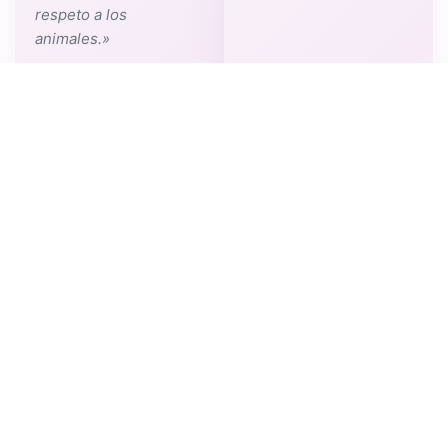
respeto a los
animales.»
Mi experiencia diaria
junto con la formación
continuada me ha
permitido desarrollar la
medicina preventiva, la
medicina interna y la
cirugía de los
pequeños animales así
como formarme en
especialidades
diversas como
dermatología,
endocrinología,
digestivo,
genitourinario,
traumatología, etc.