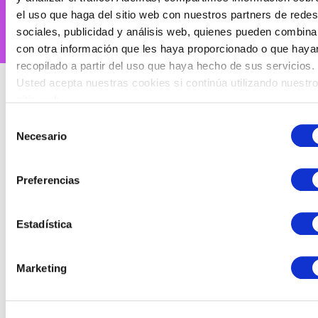
el uso que haga del sitio web con nuestros partners de redes
sociales, publicidad y análisis web, quienes pueden combina
con otra información que les haya proporcionado o que haya
recopilado a partir del uso que haya hecho de sus servicios.
Usted acepta nuestras cookies si continúa utilizando nuestro
sitio web.
Nuestra Historia
Selección
Veterinaria Alameda nació en
1987
como un
Necesario
de
pequeño consultorio con mucha ilusión y
consentimiento
vocación por el cuidado de los animales.
Preferencias
Fundada por el
Dr. Antonio Sotillo Salas
,
licenciado en Veterinaria por la Universidad de
Estadística
Córdoba, la clínica comenzó su andadura
ofreciendo atención cercana y profesional a los
vecinos de la Alameda de Hércules.
Marketing
En
1992
nos trasladamos a nuestra sede actual
en
Alameda de Hércules 41
, donde