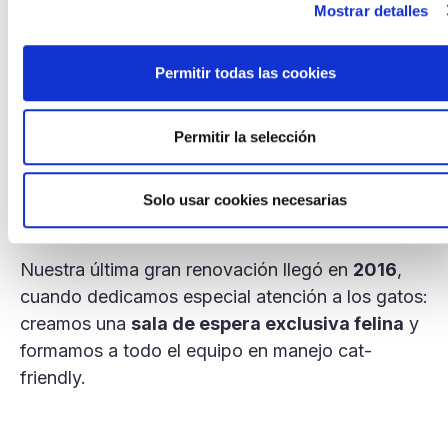
Mostrar detalles
convertimos nuestras instalaciones en una clínica
moderna con equipamiento de última generación.
Permitir todas las cookies
Incorporamos radiología digital, ecografía y
laboratorio de análisis propio.
Permitir la selección
En el
año 2000
ampliamos nuestros servicios
con una tienda especializada, siempre con el
objetivo de ofrecer una atención integral bajo un
Solo usar cookies necesarias
mismo techo.
Nuestra última gran renovación llegó en
2016
,
cuando dedicamos especial atención a los gatos:
creamos una
sala de espera exclusiva felina
y
formamos a todo el equipo en manejo cat-
friendly.