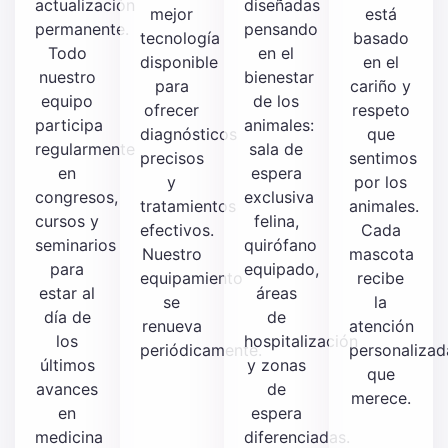
actualización
diseñadas
mejor
está
permanente.
pensando
tecnología
basado
Todo
en el
disponible
en el
nuestro
bienestar
para
cariño y
equipo
de los
ofrecer
respeto
participa
animales:
diagnósticos
que
regularmente
sala de
precisos
sentimos
en
espera
y
por los
congresos,
exclusiva
tratamientos
animales.
cursos y
felina,
efectivos.
Cada
seminarios
quirófano
Nuestro
mascota
para
equipado,
equipamiento
recibe
estar al
áreas
se
la
día de
de
renueva
atención
los
hospitalización
periódicamente.
personalizad
últimos
y zonas
que
avances
de
merece.
en
espera
medicina
diferenciadas.