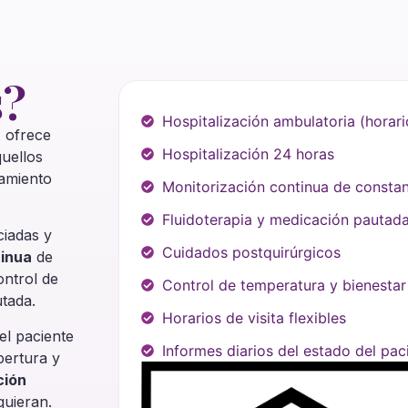
s?
Hospitalización ambulatoria (horario
a
ofrece
Hospitalización 24 horas
quellos
tamiento
Monitorización continua de constan
Fluidoterapia y medicación pautad
ciadas y
Cuidados postquirúrgicos
tinua
de
ontrol de
Control de temperatura y bienestar
tada.
Horarios de visita flexibles
el paciente
Informes diarios del estado del pac
pertura y
ción
quieran.