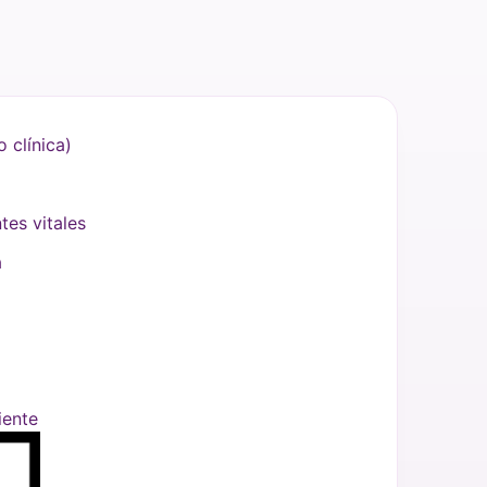
 clínica)
tes vitales
a
iente