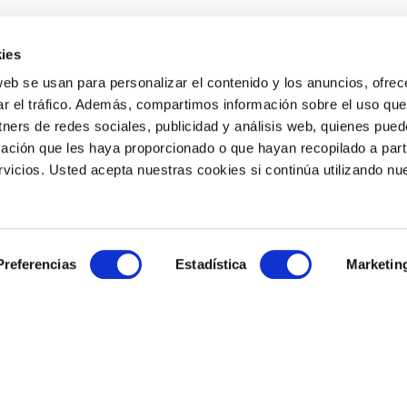
ies
web se usan para personalizar el contenido y los anuncios, ofrec
sitas una cita para tu ma
ar el tráfico. Además, compartimos información sobre el uso que
tners de redes sociales, publicidad y análisis web, quienes pue
 en el corazón de Sevilla. Llámanos o solicita tu cita
ación que les haya proporcionado o que hayan recopilado a parti
icios. Usted acepta nuestras cookies si continúa utilizando nue
Preferencias
Estadística
Marketin